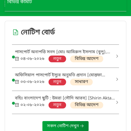
বিভিন্ন কমিটি
নোটিশ বোর্ড
পাসপোর্ট অনাপত্তি সনদ [মোঃ আমিরুল ইসলাম (বুলু),
গাড়িচালক] - ৭১৪, তারিখ : ০২/০৮/২০২৬
০৪-০৮-২০২৬
নতুন
বিভিন্ন আদেশ
অফিসিয়াল পাসপোর্ট ইস্যুর অনুমতি প্রদান [মোস্তফা
জুলফিকার হাসান, প্রধানমন্ত্রীর উপ-প্রেস সচিব] - ৭১৫,
০৩-০৮-২০২৬
নতুন
সাধারণ
তারিখ: ০২/০৮/২০২৬
বহিঃ বাংলাদেশ ছুটি : উমরা [সৌদি আরব] [Shirin Aktar,
Personal Officer] - ৭১১, তারিখ : ০১/০৮/২০২৬
০২-০৮-২০২৬
নতুন
বিভিন্ন আদেশ
সকল নোটিশ দেখুন