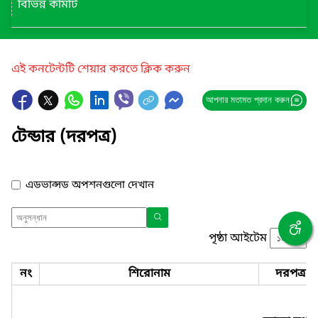
বিভিন্ন কমিটি
এই কনটেন্টটি শেয়ার করতে ক্লিক করুন
আপনার মতামত প্রদান করুন
টেন্ডার (দরপত্র)
এডভান্সড অপশনগুলো দেখান
পৃষ্ঠা আইটেম
নং
শিরোনাম
দরপত্র ন