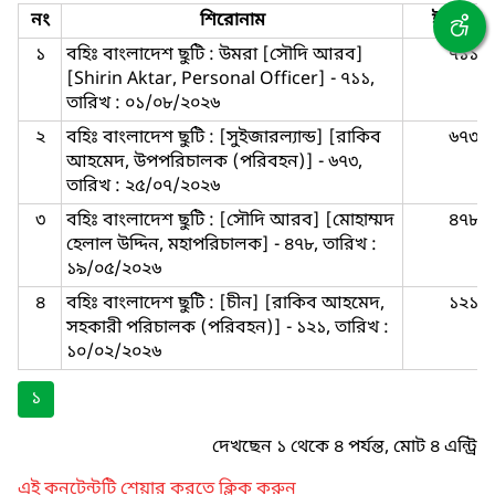
নং
শিরোনাম
ইস্যু নম্বর
১
বহিঃ বাংলাদেশ ছুটি : উমরা [সৌদি আরব]
৭১১
[Shirin Aktar, Personal Officer] - ৭১১,
তারিখ : ০১/০৮/২০২৬
২
বহিঃ বাংলাদেশ ছুটি : [সুইজারল্যান্ড] [রাকিব
৬৭৩
আহমেদ, উপপরিচালক (পরিবহন)] - ৬৭৩,
তারিখ : ২৫/০৭/২০২৬
৩
বহিঃ বাংলাদেশ ছুটি : [সৌদি আরব] [মোহাম্মদ
৪৭৮
হেলাল উদ্দিন, মহাপরিচালক] - ৪৭৮, তারিখ :
১৯/০৫/২০২৬
৪
বহিঃ বাংলাদেশ ছুটি : [চীন] [রাকিব আহমেদ,
১২১
সহকারী পরিচালক (পরিবহন)] - ১২১, তারিখ :
১০/০২/২০২৬
১
দেখছেন ১ থেকে ৪ পর্যন্ত, মোট ৪ এন্ট্রি
এই কনটেন্টটি শেয়ার করতে ক্লিক করুন