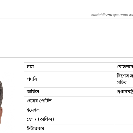
কনটেন্টটি শেষ হাল-নাগাদ কর
নাম
মোহাম্ম
বিশেষ সহ
পদবি
সচিব
অফিস
প্রধানমন্
ওয়েব পোর্টল
ইমেইল
ফোন (অফিস)
ইন্টারকম