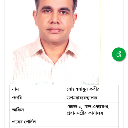
নাম
মোঃ হুমায়ুন কবীর
পদবি
উপমহাব্যবস্থাপক
ফোন্স-৩, রেড এক্সচেঞ্জ,
অফিস
প্রধানমন্ত্রীর কার্যালয়
ওয়েব পোর্টল