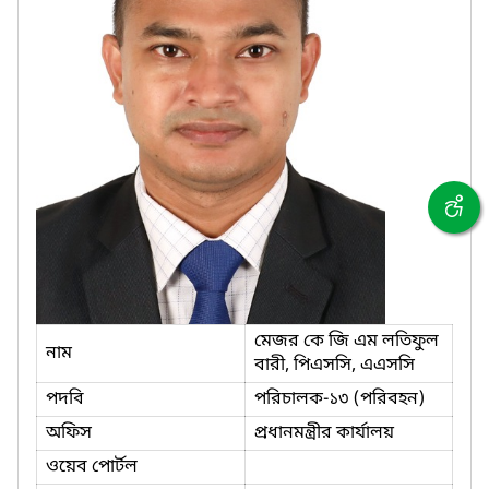
মেজর কে জি এম লতিফুল
নাম
বারী, পিএসসি, এএসসি
পদবি
পরিচালক-১৩ (পরিবহন)
অফিস
প্রধানমন্ত্রীর কার্যালয়
ওয়েব পোর্টল