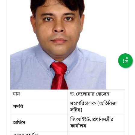
নাম
ড. দেলোয়ার হোসেন
মহাপরিচালক (অতিরিক্ত
পদবি
সচিব)
জিআইইউ, প্রধানমন্ত্রীর
অফিস
কার্যালয়