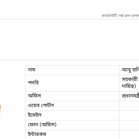
কনটেন্টটি শেষ হাল-নাগ
নাম
আবু হান
সহকারী 
পদবি
দায়িত্ব)
অফিস
প্রধানমন্
ওয়েব পোর্টল
ইমেইল
ফোন (অফিস)
ইন্টারকম