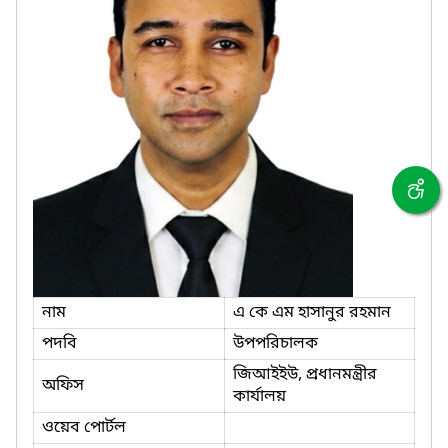
নাম
এ কে এম হাসানুর রহমান
পদবি
উপপরিচালক
জিআইইউ, প্রধানমন্ত্রীর
অফিস
কার্যালয়
ওয়েব পোর্টল