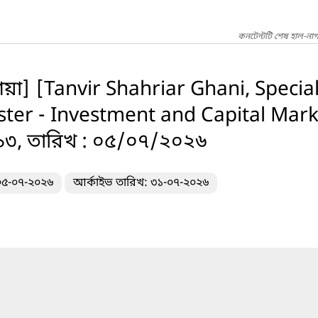
কনটেন্টটি শেষ হাল-না
য়া] [Tanvir Shahriar Ghani, Special
ter - Investment and Capital Marke
৫৯৩, তারিখ : ০৫/০৭/২০২৬
 ০৫-০৭-২০২৬
আর্কাইভ তারিখ: ৩১-০৭-২০২৬