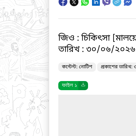
জিও : চিকিৎসা [মালয়
তারিখ : ৩০/০৬/২০২৬
কন্টেন্ট: নোটিশ
প্রকাশের তারিখ:
ফাইল ১