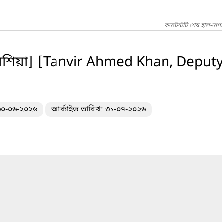
কনটেন্টটি শেষ হাল-নাগ
েশিয়া] [Tanvir Ahmed Khan, Deputy 
 ৩০-০৬-২০২৬
আর্কাইভ তারিখ: ৩১-০৭-২০২৬