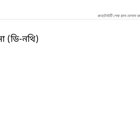
কনটেন্টটি শেষ হাল-নাগাদ ক
না (ডি-নথি)