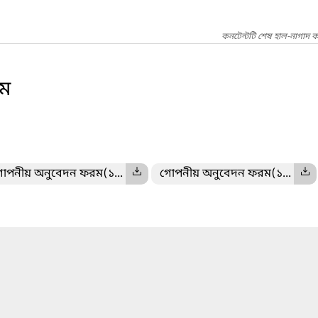
কনটেন্টটি শেষ হাল-নাগাদ ক
ম
োপনীয় অনুবেদন ফরম(১...
গোপনীয় অনুবেদন ফরম(১...